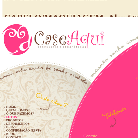
CABELO/MAQUIAGEM: Alex Sa
co
www.alexsantanapcm.com.br
ca
. HOME
. QUEM SOMOS?
. O QUE FAZEMOS?
. FOTOS
. PRODUTOS
. DEPOIMENTOS
. DICAS
. CONFIRMAÇÃO (RSVP)
. BLOG
. CONTATO