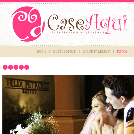
HOME
|
QUEM SOMOS?
|
O QUE FAZEMOS?
|
FOTOS
|