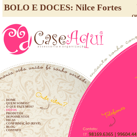
BOLO E DOCES: Nilce Fortes
Ob
q
CABELO/MAQUIAGEM: Salão P
. HOME
. QUEM SOMOS?
. O QUE FAZEMOS?
. FOTOS
. PRODUTOS
. DEPOIMENTOS
. DICAS
. CONFIRMAÇÃO (RSVP)
. BLOG
. CONTATO